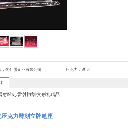
牌：
优仕盟企业有限公司
压克力：
透明
述
雷射雕刻/雷射切割/文创礼赠品
化压克力雕刻立牌笔座