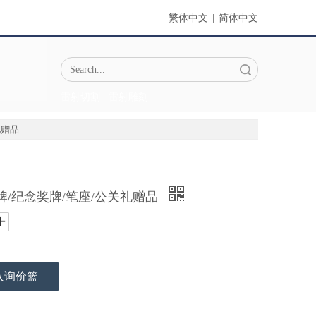
繁体中文
|
简体中文
搜索
雷射切割
雷射雕刻
礼赠品
牌/纪念奖牌/笔座/公关礼赠品
入询价篮