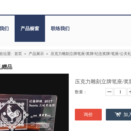
我们
产品橱窗
联络我们
在位置:
首页
»
产品展示
»
压克力雕刻立牌笔座/奖牌/纪念奖牌/笔座/公关
礼赠品
压克力雕刻立牌笔座/奖
数量：
询价
加