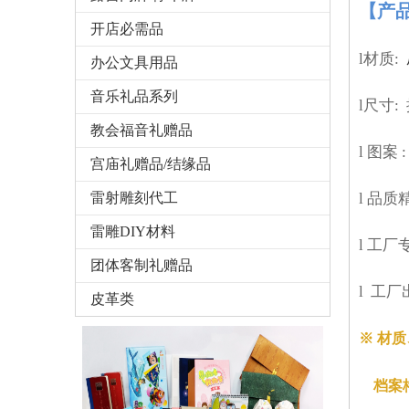
【产
开店必需品
l材质:
办公文具用品
音乐礼品系列
l尺寸:
教会福音礼赠品
l
图案
宫庙礼赠品/结缘品
雷射雕刻代工
l
品质
雷雕DIY材料
l
工厂
团体客制礼赠品
l
工厂
皮革类
※ 材
档案格