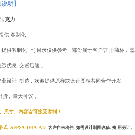
品说明】
压克力
提供
客制化
:
提供客制化
*(
目录仅供参考
.
部份属于客户註
册商标
.
需
精緻优良
交货迅速
。
专业设计
制造
,
欢迎提供原样或设计图档共同合作开发。
出货
,
量大可议
。
质、尺寸、内容皆可接受客制！
式 Ai/PS/CDR/CAD
客户自来稿件, 如需设计制图改稿, 费
用另计。