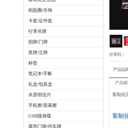
钥匙圈/吊饰
卡套/证件套
行李吊牌
招牌/门牌
奖牌/立牌
分享到：
杯垫
产品品
笔记本/手帐
产品描
礼盒/包装盒
客制化
木质明信片
手机擦/萤幕擦
客制
USB随身碟
露营门牌/停车牌