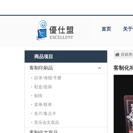
首页
关于
目前所
商品项目
客制化
客制印刷品
目录/海报/手册
彩盒/提袋
贴纸
菜单/联单
名片/集点卡
音乐会文宣品
客制化文宣品