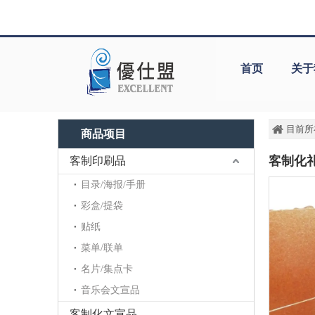
首页
关于
目前所
商品项目
客制化
客制印刷品
目录/海报/手册
彩盒/提袋
贴纸
菜单/联单
名片/集点卡
音乐会文宣品
客制化文宣品