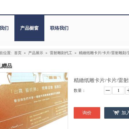
我们
产品橱窗
联络我们
在位置:
首页
»
产品展示
»
雷射雕刻代工
»
精緻纸雕卡片/卡片/雷射雕刻/
礼赠品
精緻纸雕卡片/卡片/雷
数量：
询价
加