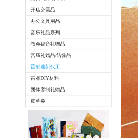
开店必需品
办公文具用品
音乐礼品系列
教会福音礼赠品
宫庙礼赠品/结缘品
雷射雕刻代工
雷雕DIY材料
团体客制礼赠品
皮革类