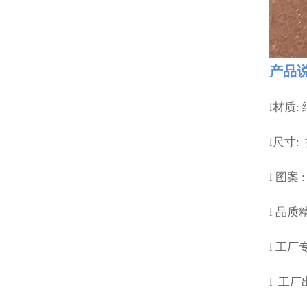
产品
l材质:
l尺寸:
l
图案
l
品质
l
工厂
l
工厂