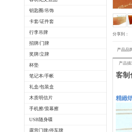
钥匙圈/吊饰
卡套/证件套
行李吊牌
分享到：
招牌/门牌
产品品
奖牌/立牌
产品描
杯垫
客制
笔记本/手帐
礼盒/包装盒
精緻
木质明信片
手机擦/萤幕擦
USB随身碟
露营门牌/停车牌