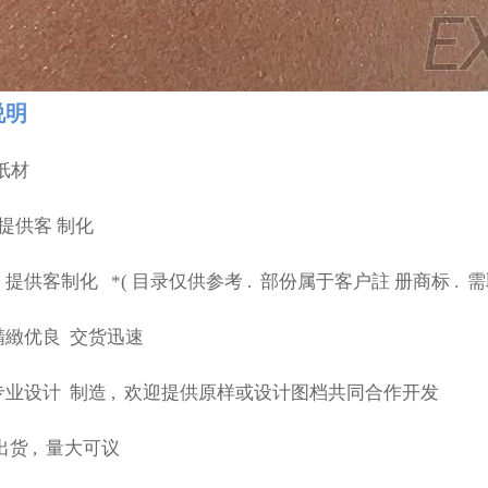
说明
 纸材
提供客
制化
:
提供客制化
*(
目录仅供参考
.
部份属于客户註
册商标
.
需
精緻优良
交货迅速
专业设计
制造
,
欢迎提供原样或设计图档共同合作开发
出货
,
量大可议