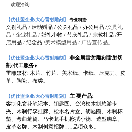
欢迎洽询
【优仕盟企业/大心雷射雕刻】
专业制造:
文创礼品
/
活动赠品 / 公关礼品 / 办公用品 /
文具礼
品 / 企业礼品 /
婚礼小物
/
节庆礼品
/
宗教礼品 /开
店用品 / 纪念品 /
美术模型用品 / 广告宣传品。
非金属雷射雕刻雷射切
【优仕盟企业/大心雷射雕刻】
割(代工服务)
:
雷雕媒材
:
木片、竹片、美术纸、卡纸、压克力、皮
革、陶瓷、布类
。
主
要产品:
【优仕盟企业/大心雷射雕刻】
客制化窗花笔记本
、
钥匙圈
、
台湾桧木制悠游卡
夹
、
木制行李挂牌
、桧木
名片盒
、
钥匙圈
、木制杯
垫、弯曲笔筒、马卡龙手机擦拭小物、造型胸章、
皮革名牌、木制创意招牌…..品项众多。