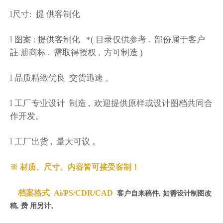
l尺寸:
提
供客制化
l
图案
:
提供客制化
*(
目录仅供参考
.
部份属于客户
註
册商标
.
需取得授权
,
方可制造
)
l
品质精緻优良
交货迅速
。
l
工厂专业设计
制造
,
欢迎提供原样或设计图档共同合
作开发。
l
工厂出货
,
量大可议
。
※ 材质、尺寸、内容皆可接受客制！
档案格式 Ai/PS/CDR/CAD
客户自来稿件, 如需设计制图改
稿, 费
用另计。