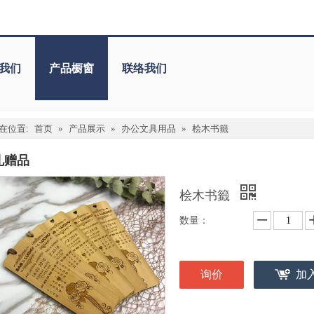
我们
产品橱窗
联络我们
在位置:
首页
»
产品展示
»
办公文具用品
»
桧木书籤
礼赠品
桧木书籤
数量：
询价
加