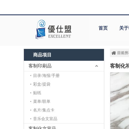
首页
关于
目前所
商品项目
客制化
客制印刷品
目录/海报/手册
彩盒/提袋
贴纸
菜单/联单
名片/集点卡
音乐会文宣品
客制化文宣品