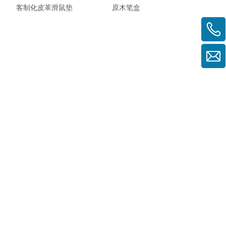
客制化皮革滑鼠垫
原木笔盒
紫檀书籤