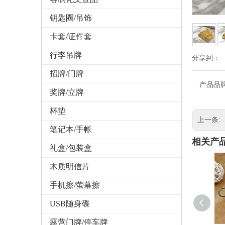
钥匙圈/吊饰
卡套/证件套
行李吊牌
分享到：
招牌/门牌
产品品
奖牌/立牌
杯垫
上一条:
笔记本/手帐
相关产
礼盒/包装盒
木质明信片
手机擦/萤幕擦
USB随身碟
露营门牌/停车牌