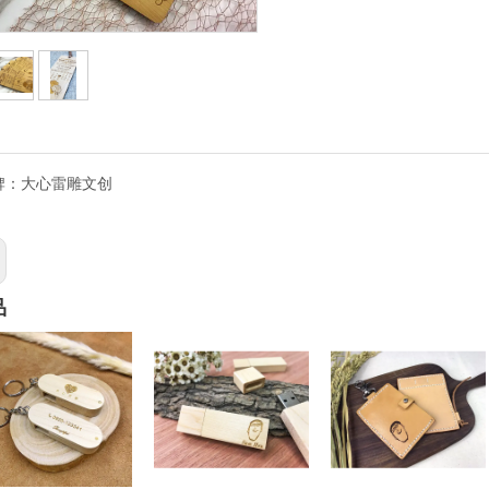
牌：
大心雷雕文创
品